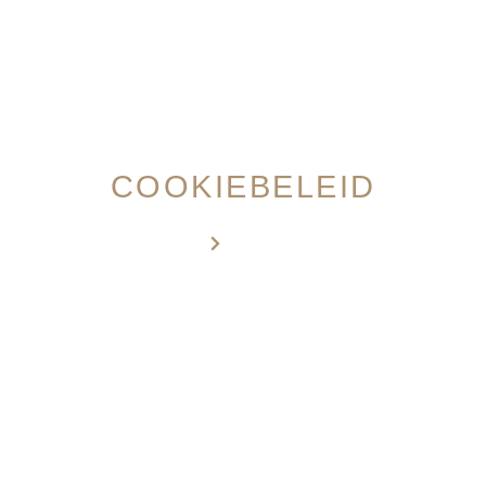
MEMBER LOGIN
COOKIEBELEID
Home
Cookiebeleid