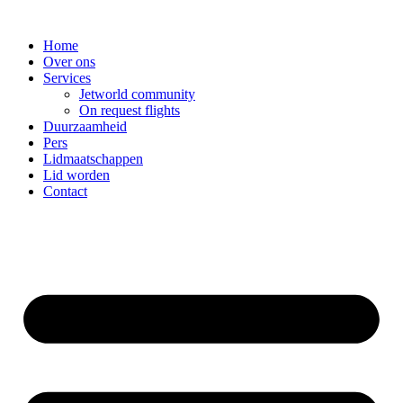
Spring
naar
Home
de
Over ons
inhoud
Services
Jetworld community
On request flights
Duurzaamheid
Pers
Lidmaatschappen
Lid worden
Contact