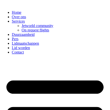
Spring
naar
Home
de
Over ons
inhoud
Services
Jetworld community
On request flights
Duurzaamheid
Pers
Lidmaatschappen
Lid worden
Contact