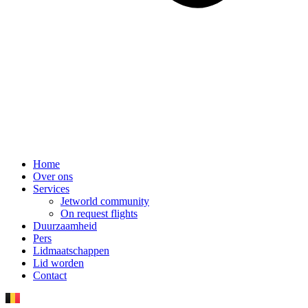
Home
Over ons
Services
Jetworld community
On request flights
Duurzaamheid
Pers
Lidmaatschappen
Lid worden
Contact