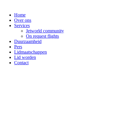
Spring
naar
Home
de
Over ons
inhoud
Services
Jetworld community
On request flights
Duurzaamheid
Pers
Lidmaatschappen
Lid worden
Contact