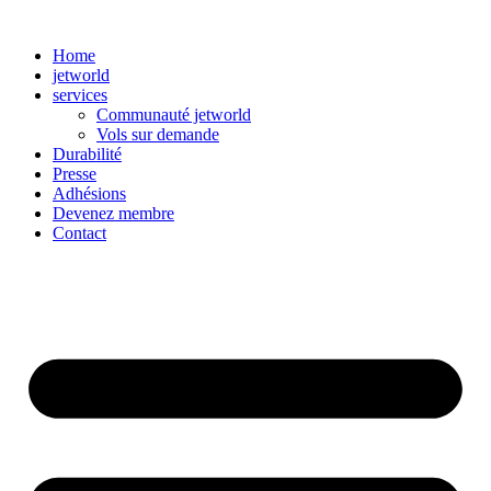
Aller
au
Home
contenu
jetworld
services
Communauté jetworld
Vols sur demande
Durabilité
Presse
Adhésions
Devenez membre
Contact